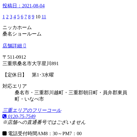
投稿日：
2021-08-04
1
2
3
4
5
6
7
8
9
10
11
ニッカホーム
桑名ショールーム
店舗詳細
〒511-0912
三重県桑名市大字星川891
【定休日】 第1･3水曜
対応エリア
桑名市・三重郡川越町・三重郡朝日町・員弁郡東員
町・いなべ市
三重エリアのフリーコール
0120-75-7549
※店舗への直通番号ではございません
電話受付時間
AM8：30～PM7：00