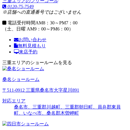
三重エリアのフリーコール
0120-75-7549
※店舗への直通番号ではございません
電話受付時間
AM8：30～PM7：00
（土、日曜 AM9：00～PM6：00）
お問い合わせ
無料見積もり
来店予約
三重エリアのショールームを見る
桑名ショールーム
〒511-0912 三重県桑名市大字星川891
対応エリア
桑名市、三重郡川越町、三重郡朝日町、員弁郡東員
町、いなべ市、桑名郡木曽岬町