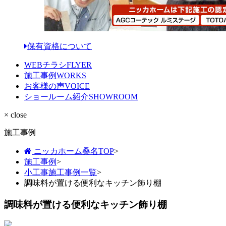
保有資格について
WEBチラシ
FLYER
施工事例
WORKS
お客様の声
VOICE
ショールーム紹介
SHOWROOM
× close
施工事例
ニッカホーム桑名TOP
>
施工事例
>
小工事施工事例一覧
>
調味料が置ける便利なキッチン飾り棚
調味料が置ける便利なキッチン飾り棚