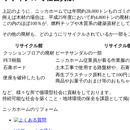
上記のように、ニッカホームでは年間約28,000トンものゴ
例えば木材の場合は、平成25年度において約4,800トンの
この内のほぼ100％が、燃料チップや木質系の建築資材とし
その他の廃材も、どのようにリサイクルされているか一部を
リサイクル前
リサイクル
クッションフロアの廃材
ビーチサンダルの一部
PET樹脂
ニッカホーム従業員が着る作業服の
石膏ボード
土木工事で使用する路盤材や、石膏
再生プラスチック原料として100円
便座を破砕したもの
商品やお菓子のおまけ等のおもちゃ
など、様々な所で循環型社会に貢献をしております。
持続可能な社会を築くこと・地球環境の保全を課題として掲
ニッカホームのリフォーム