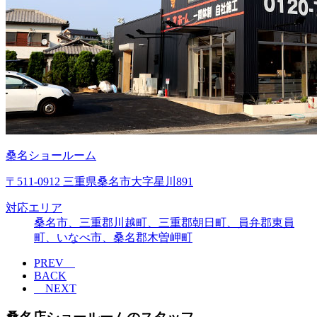
桑名ショールーム
〒511-0912 三重県桑名市大字星川891
対応エリア
桑名市、三重郡川越町、三重郡朝日町、員弁郡東員
町、いなべ市、桑名郡木曽岬町
PREV
BACK
NEXT