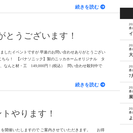
続きを読む
20
桑
がとうございます！
イ
20
桑
まりましたイベントですが 早速のお問い合わせありがとうござい
大
こちら！ 【パナソニック】製のニッカホームオリジナル タ
なんと材・工 149,000円！(税込） 問い合わせ殺到中で
20
桑
7
続きを読む
20
桑
展
20
ントやります！
桑
よ
ントを開催いたしますので ご案内させていただきます。 お得