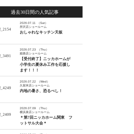
過去30日間の人気記事
2026.07.11
（Sat）
所沢店ショールーム
おしゃれなキッチン天板
2026.07.23
（Thu）
姫路店ショールーム
【受付終了】ニッカホームが
小学生の夏休み工作を応援し
ます！！！
2026.07.22
（Wed）
久留米店ショールーム
内地の暑さ、恐るべし！
2026.07.09
（Thu）
横浜泉店ショールーム
＊第7回ニッカホーム関東 フ
ットサル大会＊