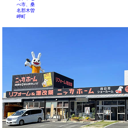
べ市、桑
名郡木曽
岬町