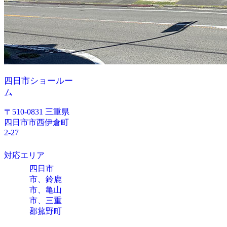
四日市ショールー
ム
〒510-0831 三重県
四日市市西伊倉町
2-27
対応エリア
四日市
市、鈴鹿
市、亀山
市、三重
郡菰野町