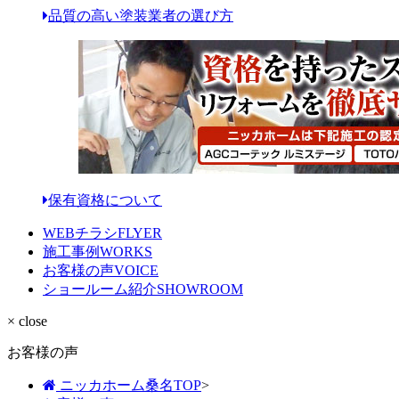
品質の高い塗装業者の選び方
保有資格について
WEBチラシ
FLYER
施工事例
WORKS
お客様の声
VOICE
ショールーム紹介
SHOWROOM
× close
お客様の声
ニッカホーム桑名TOP
>