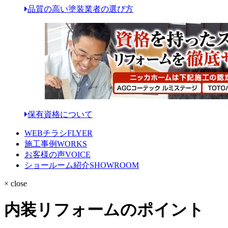
品質の高い塗装業者の選び方
保有資格について
WEBチラシ
FLYER
施工事例
WORKS
お客様の声
VOICE
ショールーム紹介
SHOWROOM
× close
内装リフォームのポイント