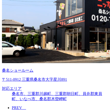
桑名ショールーム
〒511-0912 三重県桑名市大字星川891
対応エリア
桑名市、三重郡川越町、三重郡朝日町、員弁郡東員
町、いなべ市、桑名郡木曽岬町
PREV