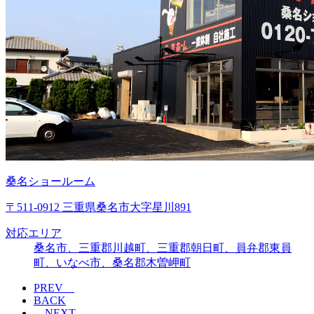
桑名ショールーム
〒511-0912 三重県桑名市大字星川891
対応エリア
桑名市、三重郡川越町、三重郡朝日町、員弁郡東員
町、いなべ市、桑名郡木曽岬町
PREV
BACK
NEXT