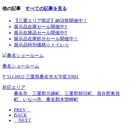
他の記事
すべての記事を見る
【三重エリア限定】納涼祭開催中！
展示品在庫セール開催中‼
展示在庫品セール開催中‼
展示品在庫処分セール開催中！
展示品特別価格☆トイレ☆
桑名ショールーム
〒511-0912 三重県桑名市大字星川891
対応エリア
桑名市、三重郡川越町、三重郡朝日町、員弁郡東員
町、いなべ市、桑名郡木曽岬町
PREV
BACK
NEXT