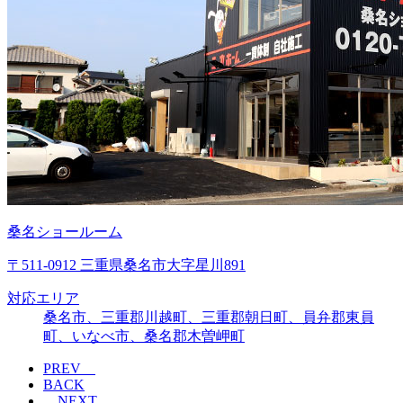
桑名ショールーム
〒511-0912 三重県桑名市大字星川891
対応エリア
桑名市、三重郡川越町、三重郡朝日町、員弁郡東員
町、いなべ市、桑名郡木曽岬町
PREV
BACK
NEXT