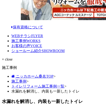
保有資格について
WEBチラシ
FLYER
施工事例
WORKS
お客様の声
VOICE
ショールーム紹介
SHOWROOM
× close
施工事例
ニッカホーム桑名TOP
>
施工事例
>
トイレリフォーム施工事例一覧
>
水漏れを解消し、内装も一新したトイレ
水漏れを解消し、内装も一新したトイレ