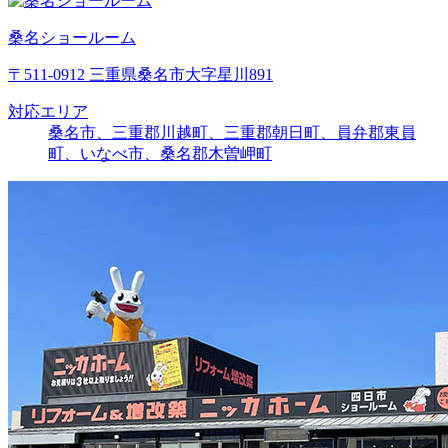
桑名ショールーム
〒511-0912 三重県桑名市大字星川891
対応エリア
桑名市、三重郡川越町、三重郡朝日町、員弁郡東員
町、いなべ市、桑名郡木曽岬町