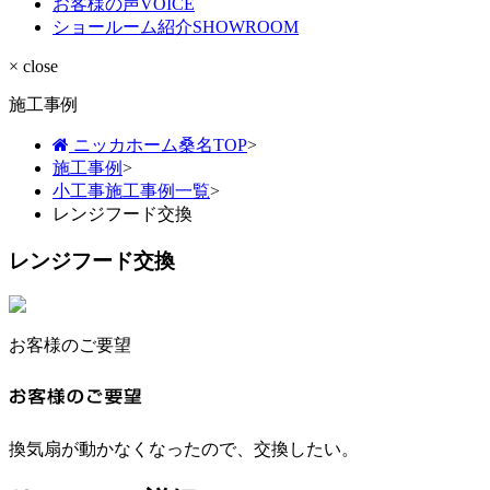
お客様の声
VOICE
ショールーム紹介
SHOWROOM
× close
施工事例
ニッカホーム桑名TOP
>
施工事例
>
小工事施工事例一覧
>
レンジフード交換
レンジフード交換
お客様のご要望
換気扇が動かなくなったので、交換したい。