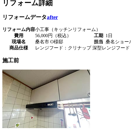
リフォーム詳細
リフォームデータ
after
リフォーム内容
小工事（キッチンリフォーム）
費用
56,000円（税込）
工期
1日
現場名
桑名市 O様邸
担当
桑名ショー
商品仕様
レンジフード：クリナップ 深型レンジフード
施工前