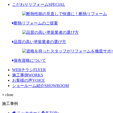
こだわりリフォーム
SPECIAL
断熱リフォームのご提案
品質の高い塗装業者の選び方
保有資格について
WEBチラシ
FLYER
施工事例
WORKS
お客様の声
VOICE
ショールーム紹介
SHOWROOM
× close
施工事例
ニッカホーム桑名TOP
>