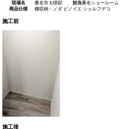
現場名
桑名市 K様邸
担当
桑名ショールーム
商品仕様
棚収納：ノダ ビノイエ シェルフデコ
施工前
施工後