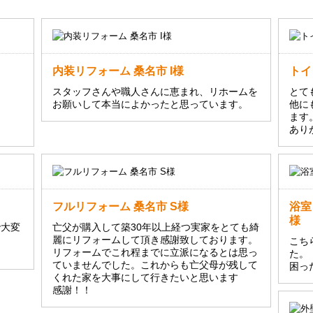
内装リフォーム 桑名市 I様
トイ
スタッフさんや職人さんに恵まれ、リホームを
とて
お願いして本当によかったと思っています。
他に
ます
あり
フルリフォーム 桑名市 S様
浴室
様
で大変
亡父が購入して築30年以上経つ実家をとても綺
麗にリフォームして頂き感謝致しております。
こち
リフォームでこれ程までに立派になるとは思っ
た。
ていませんでした。これからも亡父母が残して
困っ
くれた家を大事にして行きたいと思います
感謝！！