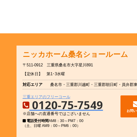
ニッカホーム
桑名ショールーム
〒511-0912
三重県桑名市大字星川891
【定休日】 第1･3水曜
対応エリア
桑名市・三重郡川越町・三重郡朝日町・員弁郡
三重エリアのフリーコール
0120-75-7549
お問い
※店舗への直通番号ではございません
電話受付時間
AM8：30～PM7：00
（土、日曜 AM9：00～PM6：00）