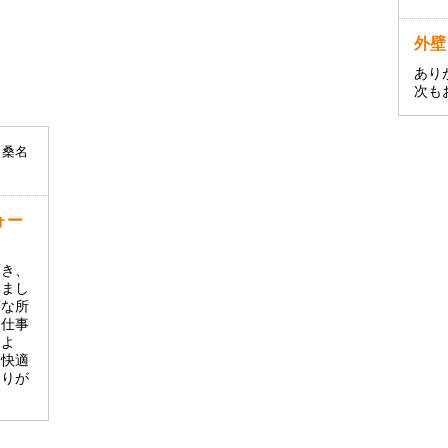
外壁
あり
次も
ォー
頂き、
ちまし
変な所
お仕事
しよ
て快適
ありが