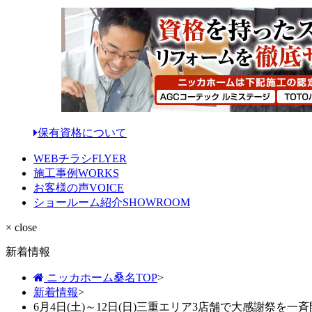
保有資格について
WEBチラシ
FLYER
施工事例
WORKS
お客様の声
VOICE
ショールーム紹介
SHOWROOM
× close
新着情報
ニッカホーム桑名TOP
>
新着情報
>
6月4日(土)～12日(日)三重エリア3店舗で大感謝祭を一